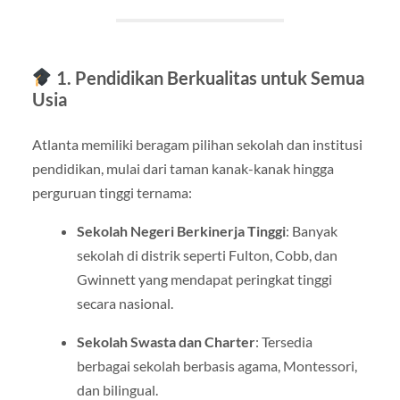
1. Pendidikan Berkualitas untuk Semua
Usia
Atlanta memiliki beragam pilihan sekolah dan institusi
pendidikan, mulai dari taman kanak-kanak hingga
perguruan tinggi ternama:
Sekolah Negeri Berkinerja Tinggi
: Banyak
sekolah di distrik seperti Fulton, Cobb, dan
Gwinnett yang mendapat peringkat tinggi
secara nasional.
Sekolah Swasta dan Charter
: Tersedia
berbagai sekolah berbasis agama, Montessori,
dan bilingual.