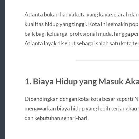
Atlanta bukan hanya kota yang kaya sejarah da
kualitas hidup yang tinggi. Kota ini semakin popu
baik bagi keluarga, profesional muda, hingga p
Atlanta layak disebut sebagai salah satu kota te
1.
Biaya Hidup yang Masuk Aka
Dibandingkan dengan kota-kota besar seperti N
menawarkan biaya hidup yang lebih terjangkau
dan kebutuhan sehari-hari.