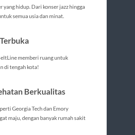
r yang hidup. Dari konser jazz hingga
ntuk semua usia dan minat.
 Terbuka
BeltLine memberi ruang untuk
n di tengah kota!
ehatan Berkualitas
perti Georgia Tech dan Emory
angat maju, dengan banyak rumah sakit