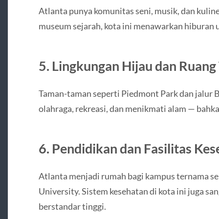
Atlanta punya komunitas seni, musik, dan kuline
museum sejarah, kota ini menawarkan hiburan u
5.
Lingkungan Hijau dan Ruang
Taman-taman seperti Piedmont Park dan jalur 
olahraga, rekreasi, dan menikmati alam — bahka
6.
Pendidikan dan Fasilitas Kes
Atlanta menjadi rumah bagi kampus ternama se
University. Sistem kesehatan di kota ini juga s
berstandar tinggi.