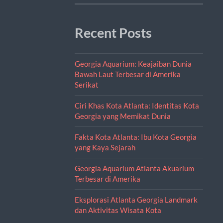
Recent Posts
Georgia Aquarium: Keajaiban Dunia
Bawah Laut Terbesar di Amerika
Serikat
Ciri Khas Kota Atlanta: Identitas Kota
Georgia yang Memikat Dunia
Fakta Kota Atlanta: Ibu Kota Georgia
yang Kaya Sejarah
Georgia Aquarium Atlanta Akuarium
Terbesar di Amerika
Eksplorasi Atlanta Georgia Landmark
dan Aktivitas Wisata Kota