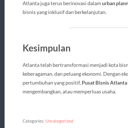
Atlanta juga terus berinovasi dalam
urban plan
bisnis yang inklusif dan berkelanjutan.
Kesimpulan
Atlanta telah bertransformasi menjadi kota bis
keberagaman, dan peluang ekonomi. Dengan eko
pertumbuhan yang positif,
Pusat Bisnis Atlanta
mengembangkan, atau memperluas usaha.
Categories:
Uncategorized