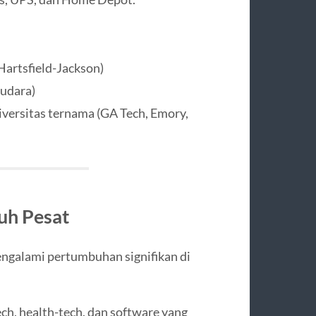
Hartsfield-Jackson)
 udara)
niversitas ternama (GA Tech, Emory,
uh Pesat
ngalami pertumbuhan signifikan di
ech, health-tech, dan software yang