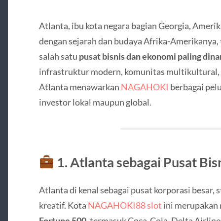
Atlanta, ibu kota negara bagian Georgia, Amerik
dengan sejarah dan budaya Afrika-Amerikanya, 
salah satu
pusat bisnis dan ekonomi paling din
infrastruktur modern, komunitas multikultural,
Atlanta menawarkan
NAGAHOKI
berbagai pelu
investor lokal maupun global.
1. Atlanta sebagai Pusat Bis
Atlanta di kenal sebagai pusat korporasi besar, s
kreatif. Kota
NAGAHOKI88 slot
ini merupakan
Fortune 500
, termasuk Coca-Cola, Delta Airlin