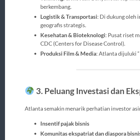
berkembang.
Logistik & Transportasi
: Di dukung oleh i
geografis strategis.
Kesehatan & Bioteknologi
: Pusat riset 
CDC (Centers for Disease Control).
Produksi Film & Media
: Atlanta dijuluki
3. Peluang Investasi dan Ek
Atlanta semakin menarik perhatian investor asi
Insentif pajak bisnis
Komunitas ekspatriat dan diaspora bisni