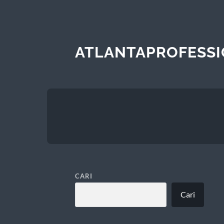
ATLANTAPROFESS
CARI
Cari