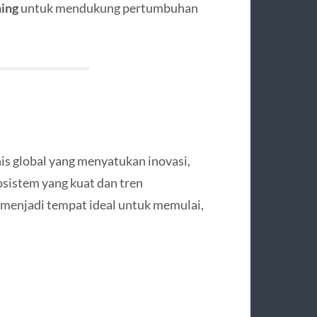
ning
untuk mendukung pertumbuhan
nis global yang menyatukan inovasi,
sistem yang kuat dan tren
menjadi tempat ideal untuk memulai,